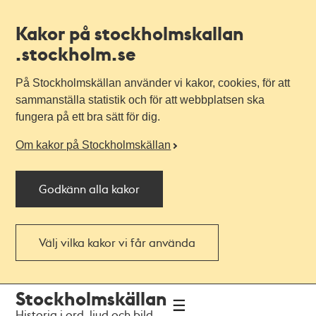
Kakor på stockholmskallan
.stockholm.se
På Stockholmskällan använder vi kakor, cookies, för att
sammanställa statistik och för att webbplatsen ska
fungera på ett bra sätt för dig.
Om kakor på Stockholmskällan
Godkänn alla kakor
Välj vilka kakor vi får använda
Till
Till
Stockholmskällan
navigationen
huvudinnehållet
Historia i ord, ljud och bild