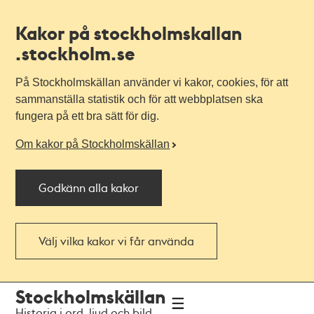
Kakor på stockholmskallan
.stockholm.se
På Stockholmskällan använder vi kakor, cookies, för att
sammanställa statistik och för att webbplatsen ska
fungera på ett bra sätt för dig.
Om kakor på Stockholmskällan
Godkänn alla kakor
Välj vilka kakor vi får använda
Till
Till
Stockholmskällan
navigationen
huvudinnehållet
Historia i ord, ljud och bild