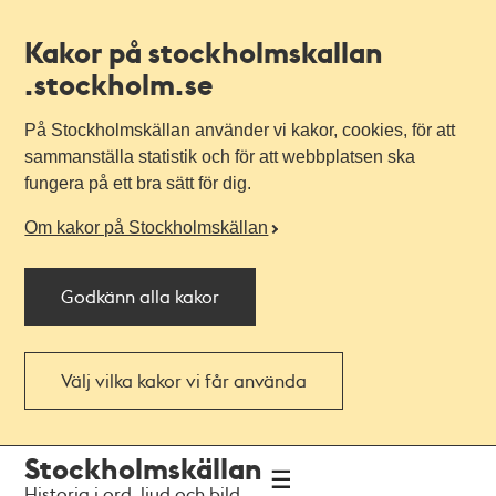
Kakor på stockholmskallan
.stockholm.se
På Stockholmskällan använder vi kakor, cookies, för att
sammanställa statistik och för att webbplatsen ska
fungera på ett bra sätt för dig.
Om kakor på Stockholmskällan
Godkänn alla kakor
Välj vilka kakor vi får använda
Till
Till
Stockholmskällan
navigationen
huvudinnehållet
Historia i ord, ljud och bild