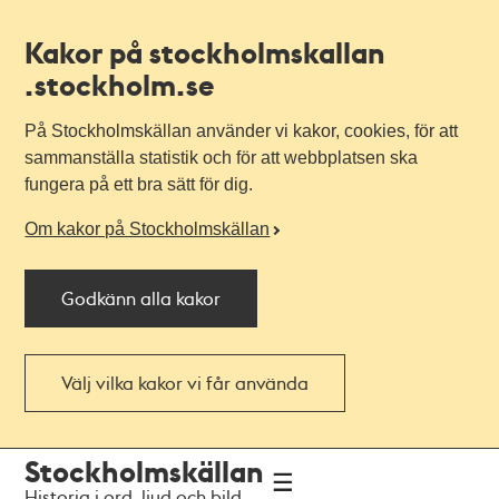
Kakor på stockholmskallan
.stockholm.se
På Stockholmskällan använder vi kakor, cookies, för att
sammanställa statistik och för att webbplatsen ska
fungera på ett bra sätt för dig.
Om kakor på Stockholmskällan
Godkänn alla kakor
Välj vilka kakor vi får använda
Till
Till
Stockholmskällan
navigationen
huvudinnehållet
Historia i ord, ljud och bild