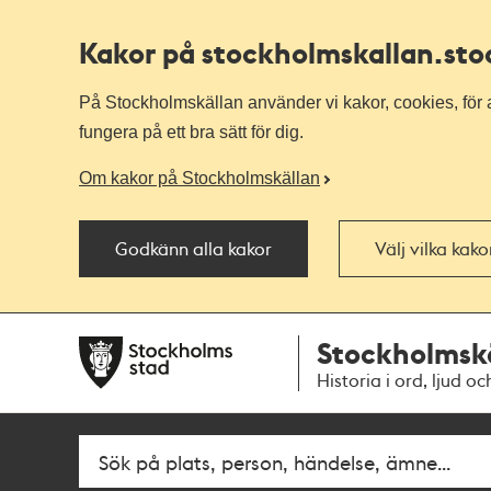
Kakor på stockholmskallan
.st
På Stockholmskällan använder vi kakor, cookies, för a
fungera på ett bra sätt för dig.
Om kakor på Stockholmskällan
Godkänn alla kakor
Välj vilka kak
Till
Till
Stockholmsk
navigationen
huvudinnehållet
Historia i ord, ljud oc
Sök
Fritextsök