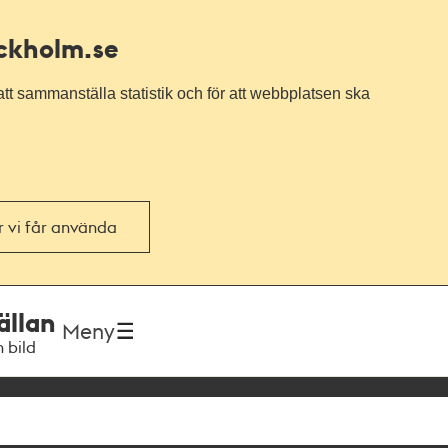
ockholm.se
tt sammanställa statistik och för att webbplatsen ska
or vi får använda
ällan
Meny
h bild