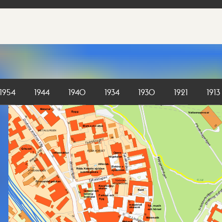
1954
1944
1940
1934
1930
1921
1913