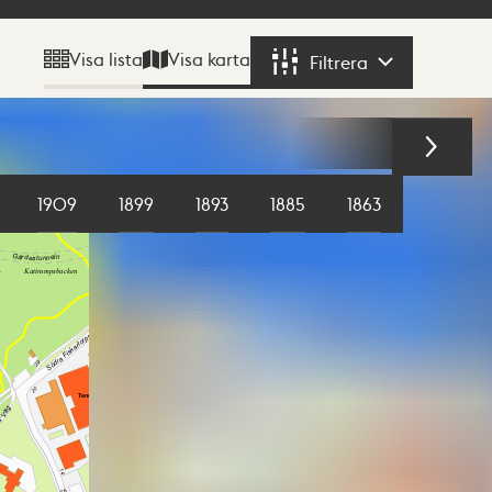
Visa karta
Visa lista
Filtrera
Filtrera
1909
1899
1893
1885
1863
1855