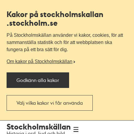
Kakor på stockholmskallan
.stockholm.se
På Stockholmskällan använder vi kakor, cookies, för att
sammanställa statistik och för att webbplatsen ska
fungera på ett bra sätt för dig.
Om kakor på Stockholmskällan
Godkänn alla kakor
Välj vilka kakor vi får använda
Till
Till
Stockholmskällan
navigationen
huvudinnehållet
Historia i ord, ljud och bild