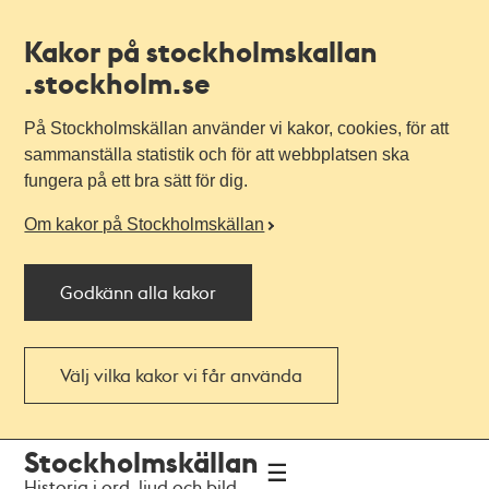
Kakor på stockholmskallan
.stockholm.se
På Stockholmskällan använder vi kakor, cookies, för att
sammanställa statistik och för att webbplatsen ska
fungera på ett bra sätt för dig.
Om kakor på Stockholmskällan
Godkänn alla kakor
Välj vilka kakor vi får använda
Till
Till
Stockholmskällan
navigationen
huvudinnehållet
Historia i ord, ljud och bild