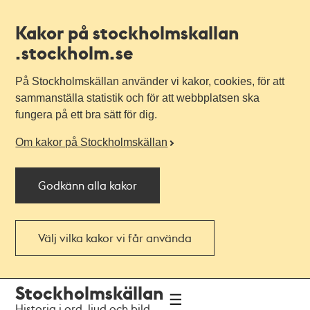
Kakor på stockholmskallan
.stockholm.se
På Stockholmskällan använder vi kakor, cookies, för att
sammanställa statistik och för att webbplatsen ska
fungera på ett bra sätt för dig.
Om kakor på Stockholmskällan
Godkänn alla kakor
Välj vilka kakor vi får använda
Till
Till
Stockholmskällan
navigationen
huvudinnehållet
Historia i ord, ljud och bild