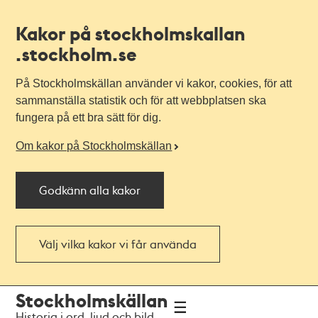
Kakor på stockholmskallan
.stockholm.se
På Stockholmskällan använder vi kakor, cookies, för att
sammanställa statistik och för att webbplatsen ska
fungera på ett bra sätt för dig.
Om kakor på Stockholmskällan
Godkänn alla kakor
Välj vilka kakor vi får använda
Till
Till
Stockholmskällan
navigationen
huvudinnehållet
Historia i ord, ljud och bild