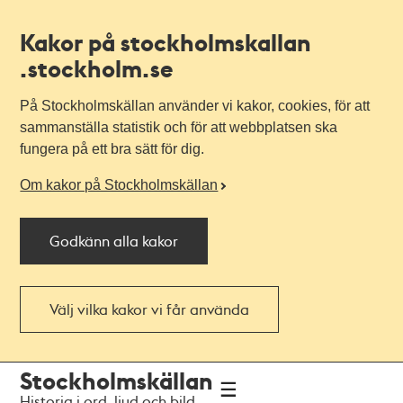
Kakor på stockholmskallan
.stockholm.se
På Stockholmskällan använder vi kakor, cookies, för att
sammanställa statistik och för att webbplatsen ska
fungera på ett bra sätt för dig.
Om kakor på Stockholmskällan
Godkänn alla kakor
Välj vilka kakor vi får använda
Till
Till
Stockholmskällan
navigationen
huvudinnehållet
Historia i ord, ljud och bild