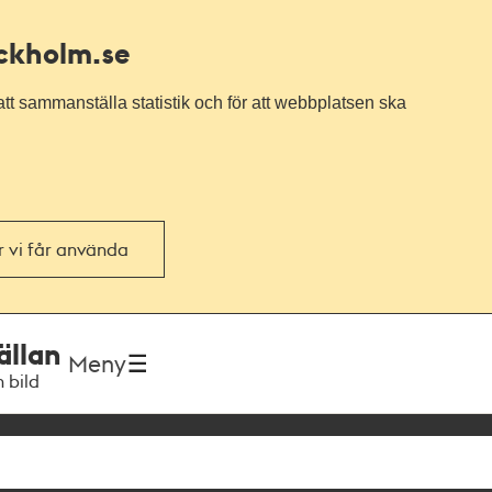
ockholm.se
tt sammanställa statistik och för att webbplatsen ska
or vi får använda
ällan
Meny
h bild