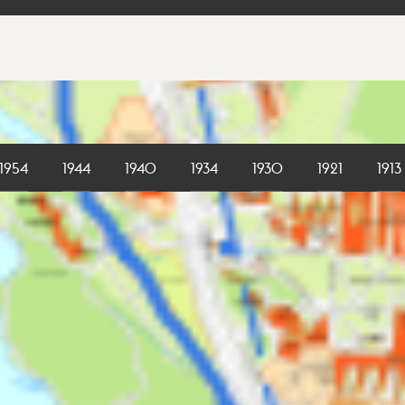
1954
1944
1940
1934
1930
1921
1913