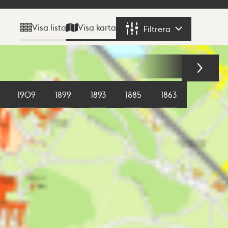
Visa karta
Visa lista
Filtrera
Filtrera
1909
1899
1893
1885
1863
1855