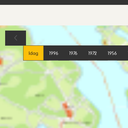
Sökresultat
Karta
Idag
1996
1976
1972
1956