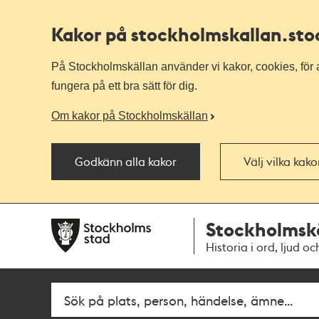
Kakor på stockholmskallan
.st
På Stockholmskällan använder vi kakor, cookies, för a
fungera på ett bra sätt för dig.
Om kakor på Stockholmskällan
Godkänn alla kakor
Välj vilka kak
Till
Till
Stockholmsk
navigationen
huvudinnehållet
Historia i ord, ljud oc
Sök
Fritextsök