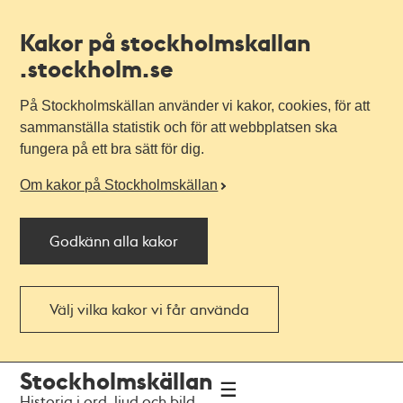
Kakor på stockholmskallan
.stockholm.se
På Stockholmskällan använder vi kakor, cookies, för att
sammanställa statistik och för att webbplatsen ska
fungera på ett bra sätt för dig.
Om kakor på Stockholmskällan
Godkänn alla kakor
Välj vilka kakor vi får använda
Till
Till
Stockholmskällan
navigationen
huvudinnehållet
Historia i ord, ljud och bild