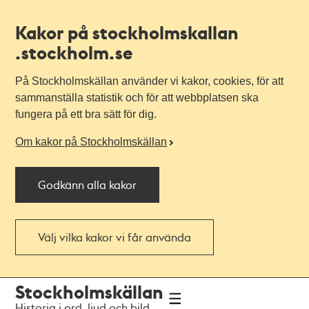
Kakor på stockholmskallan
.stockholm.se
På Stockholmskällan använder vi kakor, cookies, för att
sammanställa statistik och för att webbplatsen ska
fungera på ett bra sätt för dig.
Om kakor på Stockholmskällan
Godkänn alla kakor
Välj vilka kakor vi får använda
Till
Till
Stockholmskällan
navigationen
huvudinnehållet
Historia i ord, ljud och bild