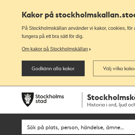
Kakor på stockholmskallan
.st
På Stockholmskällan använder vi kakor, cookies, för a
fungera på ett bra sätt för dig.
Om kakor på Stockholmskällan
Godkänn alla kakor
Välj vilka kak
Till
Till
Stockholmsk
navigationen
huvudinnehållet
Historia i ord, ljud oc
Sök
Fritextsök