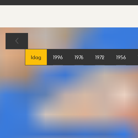
Sökresultat
Karta
Idag
1996
1976
1972
1956