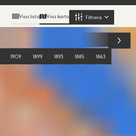
Visa karta
Visa lista
Filtrera
Filtrera
1909
1899
1893
1885
1863
1855