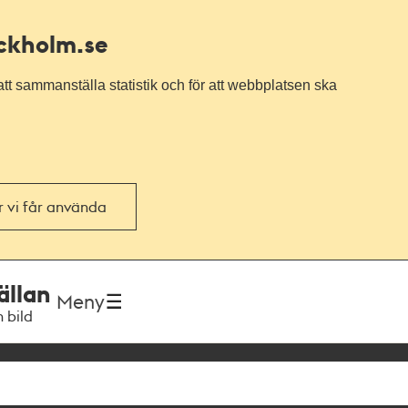
ockholm.se
tt sammanställa statistik och för att webbplatsen ska
or vi får använda
ällan
Meny
h bild