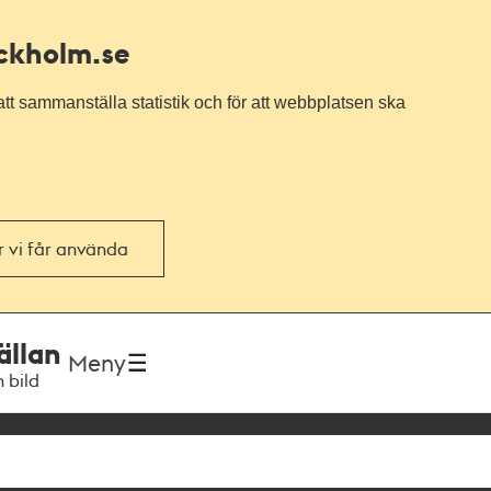
ockholm.se
tt sammanställa statistik och för att webbplatsen ska
or vi får använda
ällan
Meny
h bild