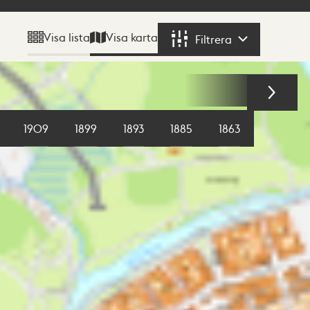
Visa karta
Visa lista
Filtrera
Filtrera
1909
1899
1893
1885
1863
1855