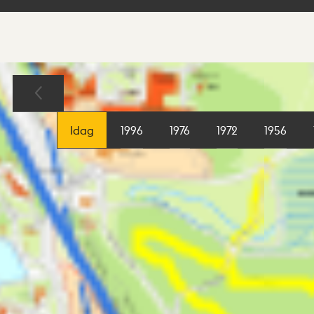
Sökresultat
Karta
Idag
1996
1976
1972
1956