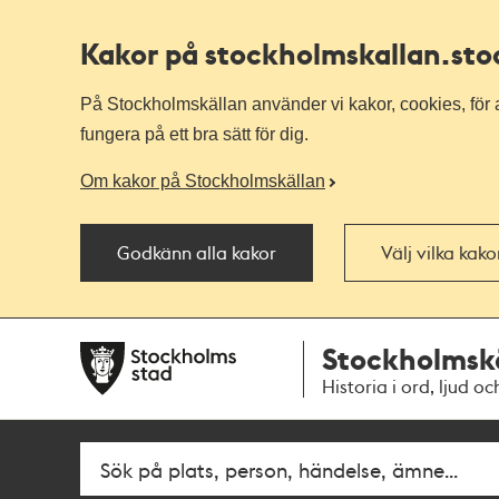
Kakor på stockholmskallan
.st
På Stockholmskällan använder vi kakor, cookies, för a
fungera på ett bra sätt för dig.
Om kakor på Stockholmskällan
Godkänn alla kakor
Välj vilka kak
Till
Till
Stockholmsk
navigationen
huvudinnehållet
Historia i ord, ljud oc
Sök
Fritextsök