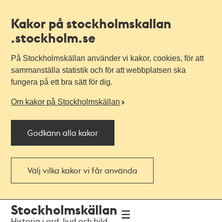
Kakor på stockholmskallan
.stockholm.se
På Stockholmskällan använder vi kakor, cookies, för att
sammanställa statistik och för att webbplatsen ska
fungera på ett bra sätt för dig.
Om kakor på Stockholmskällan
Godkänn alla kakor
Välj vilka kakor vi får använda
Till
Till
Stockholmskällan
navigationen
huvudinnehållet
Historia i ord, ljud och bild