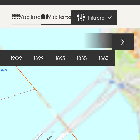
Visa karta
Visa lista
Filtrera
Filtrera
1909
1899
1893
1885
1863
1855