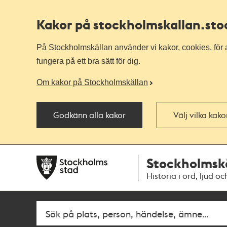
Kakor på stockholmskallan
.st
På Stockholmskällan använder vi kakor, cookies, för a
fungera på ett bra sätt för dig.
Om kakor på Stockholmskällan
Godkänn alla kakor
Välj vilka kak
Till
Till
Stockholmsk
navigationen
huvudinnehållet
Historia i ord, ljud oc
Sök
Fritextsök