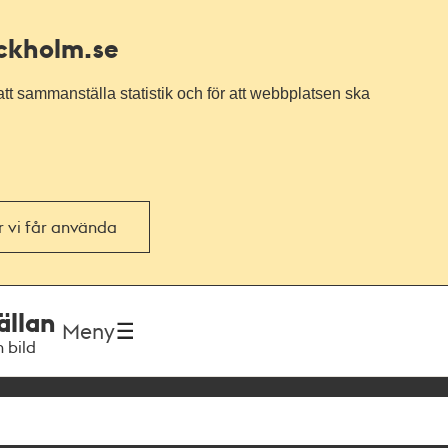
ockholm.se
tt sammanställa statistik och för att webbplatsen ska
or vi får använda
ällan
Meny
h bild