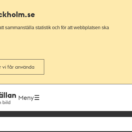
ockholm.se
tt sammanställa statistik och för att webbplatsen ska
or vi får använda
ällan
Meny
h bild