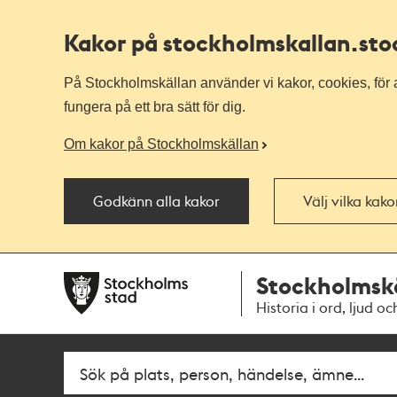
Kakor på stockholmskallan
.st
På Stockholmskällan använder vi kakor, cookies, för a
fungera på ett bra sätt för dig.
Om kakor på Stockholmskällan
Godkänn alla kakor
Välj vilka kak
Till
Till
Stockholmsk
navigationen
huvudinnehållet
Historia i ord, ljud oc
Sök
Fritextsök