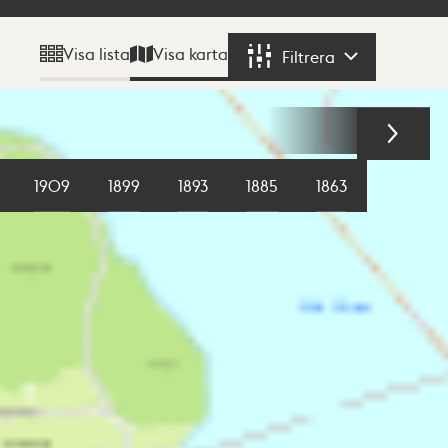
Visa karta
Visa lista
Filtrera
Filtrera
1909
1899
1893
1885
1863
1855