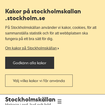
Kakor på stockholmskallan
.stockholm.se
På Stockholmskällan använder vi kakor, cookies, för att
sammanställa statistik och för att webbplatsen ska
fungera på ett bra sätt för dig.
Om kakor på Stockholmskällan
Godkänn alla kakor
Välj vilka kakor vi får använda
Till
Till
Stockholmskällan
navigationen
huvudinnehållet
Historia i ord, ljud och bild