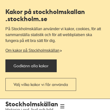
Kakor på stockholmskallan
.stockholm.se
På Stockholmskällan använder vi kakor, cookies, för att
sammanställa statistik och för att webbplatsen ska
fungera på ett bra sätt för dig.
Om kakor på Stockholmskällan
Godkänn alla kakor
Välj vilka kakor vi får använda
Till
Till
Stockholmskällan
navigationen
huvudinnehållet
Historia i ord, ljud och bild