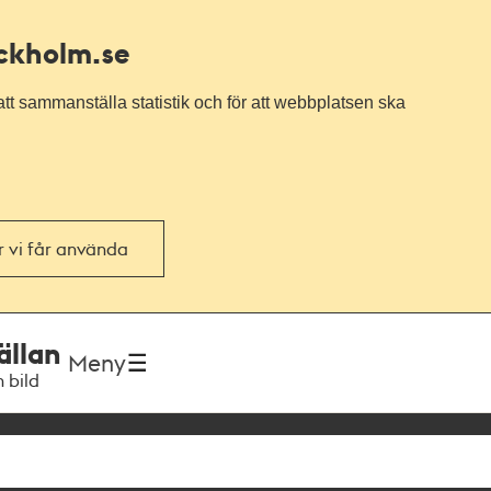
ockholm.se
tt sammanställa statistik och för att webbplatsen ska
or vi får använda
ällan
Meny
h bild