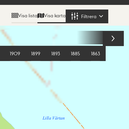
Visa karta
Visa lista
Filtrera
Filtrera
1909
1899
1893
1885
1863
1855