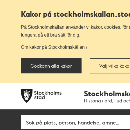
Kakor på stockholmskallan
.st
På Stockholmskällan använder vi kakor, cookies, för a
fungera på ett bra sätt för dig.
Om kakor på Stockholmskällan
Godkänn alla kakor
Välj vilka kak
Till
Till
Stockholmsk
navigationen
huvudinnehållet
Historia i ord, ljud oc
Sök
Fritextsök