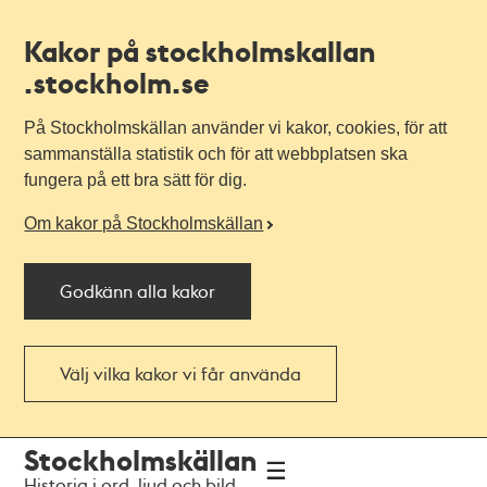
Kakor på stockholmskallan
.stockholm.se
På Stockholmskällan använder vi kakor, cookies, för att
sammanställa statistik och för att webbplatsen ska
fungera på ett bra sätt för dig.
Om kakor på Stockholmskällan
Godkänn alla kakor
Välj vilka kakor vi får använda
Till
Till
Stockholmskällan
navigationen
huvudinnehållet
Historia i ord, ljud och bild