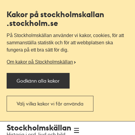
Kakor på stockholmskallan
.stockholm.se
På Stockholmskällan använder vi kakor, cookies, för att
sammanställa statistik och för att webbplatsen ska
fungera på ett bra sätt för dig.
Om kakor på Stockholmskällan
Godkänn alla kakor
Välj vilka kakor vi får använda
Till
Till
Stockholmskällan
navigationen
huvudinnehållet
Historia i ord, ljud och bild