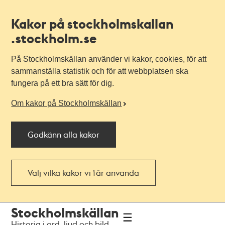
Kakor på stockholmskallan
.stockholm.se
På Stockholmskällan använder vi kakor, cookies, för att
sammanställa statistik och för att webbplatsen ska
fungera på ett bra sätt för dig.
Om kakor på Stockholmskällan
Godkänn alla kakor
Välj vilka kakor vi får använda
Till
Till
Stockholmskällan
navigationen
huvudinnehållet
Historia i ord, ljud och bild