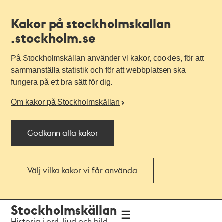
Kakor på stockholmskallan
.stockholm.se
På Stockholmskällan använder vi kakor, cookies, för att
sammanställa statistik och för att webbplatsen ska
fungera på ett bra sätt för dig.
Om kakor på Stockholmskällan
Godkänn alla kakor
Välj vilka kakor vi får använda
Till
Till
Stockholmskällan
navigationen
huvudinnehållet
Historia i ord, ljud och bild