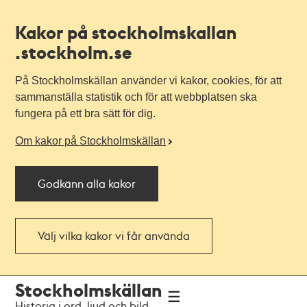
Kakor på stockholmskallan
.stockholm.se
På Stockholmskällan använder vi kakor, cookies, för att
sammanställa statistik och för att webbplatsen ska
fungera på ett bra sätt för dig.
Om kakor på Stockholmskällan
Godkänn alla kakor
Välj vilka kakor vi får använda
Till
Till
Stockholmskällan
navigationen
huvudinnehållet
Historia i ord, ljud och bild