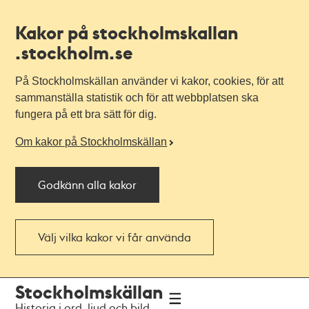
Kakor på stockholmskallan
.stockholm.se
På Stockholmskällan använder vi kakor, cookies, för att
sammanställa statistik och för att webbplatsen ska
fungera på ett bra sätt för dig.
Om kakor på Stockholmskällan
Godkänn alla kakor
Välj vilka kakor vi får använda
Till
Till
Stockholmskällan
navigationen
huvudinnehållet
Historia i ord, ljud och bild