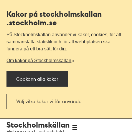
Kakor på stockholmskallan
.stockholm.se
På Stockholmskällan använder vi kakor, cookies, för att
sammanställa statistik och för att webbplatsen ska
fungera på ett bra sätt för dig.
Om kakor på Stockholmskällan
Godkänn alla kakor
Välj vilka kakor vi får använda
Till
Till
Stockholmskällan
navigationen
huvudinnehållet
Historia i ord, ljud och bild