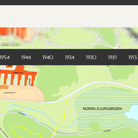
1954
1944
1940
1934
1930
1921
1913