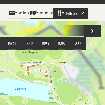
Visa karta
Visa lista
Filtrera
Filtrera
1909
1899
1893
1885
1863
1855