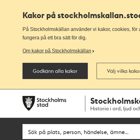
Kakor på stockholmskallan
.st
På Stockholmskällan använder vi kakor, cookies, för a
fungera på ett bra sätt för dig.
Om kakor på Stockholmskällan
Godkänn alla kakor
Välj vilka kak
Till
Till
Stockholmsk
navigationen
huvudinnehållet
Historia i ord, ljud oc
Sök
Fritextsök