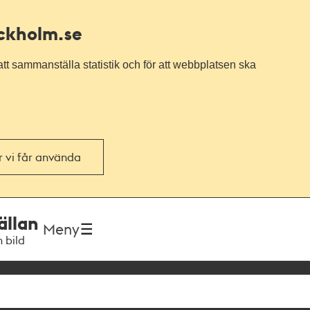
ockholm.se
tt sammanställa statistik och för att webbplatsen ska
or vi får använda
ällan
Meny
h bild