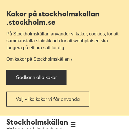
Kakor på stockholmskallan
.stockholm.se
På Stockholmskällan använder vi kakor, cookies, för att
sammanställa statistik och för att webbplatsen ska
fungera på ett bra sätt för dig.
Om kakor på Stockholmskällan
Godkänn alla kakor
Välj vilka kakor vi får använda
Till
Till
Stockholmskällan
navigationen
huvudinnehållet
Historia i ord, ljud och bild