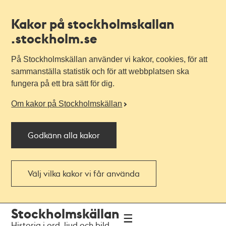
Kakor på stockholmskallan
.stockholm.se
På Stockholmskällan använder vi kakor, cookies, för att
sammanställa statistik och för att webbplatsen ska
fungera på ett bra sätt för dig.
Om kakor på Stockholmskällan
Godkänn alla kakor
Välj vilka kakor vi får använda
Till
Till
Stockholmskällan
navigationen
huvudinnehållet
Historia i ord, ljud och bild