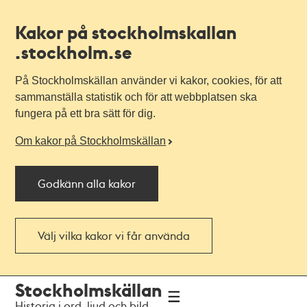
Kakor på stockholmskallan
.stockholm.se
På Stockholmskällan använder vi kakor, cookies, för att
sammanställa statistik och för att webbplatsen ska
fungera på ett bra sätt för dig.
Om kakor på Stockholmskällan
Godkänn alla kakor
Välj vilka kakor vi får använda
Till
Till
Stockholmskällan
navigationen
huvudinnehållet
Historia i ord, ljud och bild