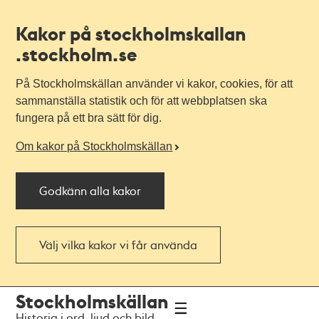
Kakor på stockholmskallan
.stockholm.se
På Stockholmskällan använder vi kakor, cookies, för att
sammanställa statistik och för att webbplatsen ska
fungera på ett bra sätt för dig.
Om kakor på Stockholmskällan
Godkänn alla kakor
Välj vilka kakor vi får använda
Till
Till
Stockholmskällan
navigationen
huvudinnehållet
Historia i ord, ljud och bild