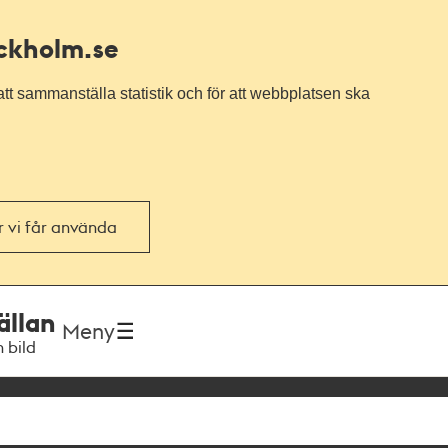
ockholm.se
tt sammanställa statistik och för att webbplatsen ska
or vi får använda
ällan
Meny
h bild