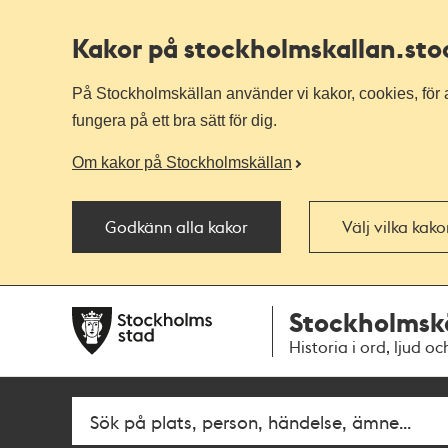
Kakor på stockholmskallan
.st
På Stockholmskällan använder vi kakor, cookies, för a
fungera på ett bra sätt för dig.
Om kakor på Stockholmskällan
Godkänn alla kakor
Välj vilka kak
Till
Till
Stockholmsk
navigationen
huvudinnehållet
Historia i ord, ljud oc
Sök
Fritextsök