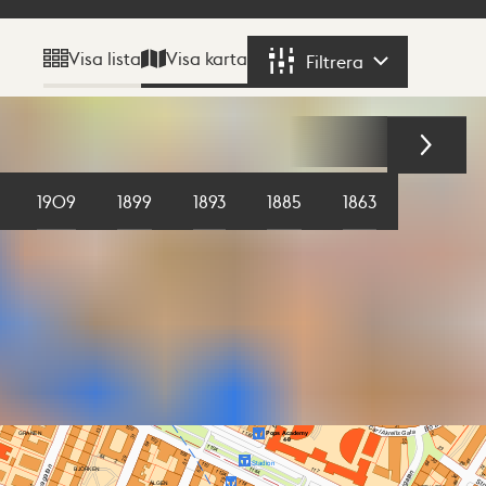
Visa karta
Visa lista
Filtrera
Filtrera
1909
1899
1893
1885
1863
1855