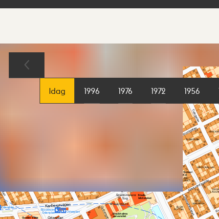
Sökresultat
Karta
Idag
1996
1976
1972
1956