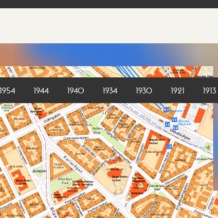
1954
1944
1940
1934
1930
1921
1913