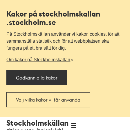
Kakor på stockholmskallan
.stockholm.se
På Stockholmskällan använder vi kakor, cookies, för att
sammanställa statistik och för att webbplatsen ska
fungera på ett bra sätt för dig.
Om kakor på Stockholmskällan
Godkänn alla kakor
Välj vilka kakor vi får använda
Till
Till
Stockholmskällan
navigationen
huvudinnehållet
Historia i ord, ljud och bild