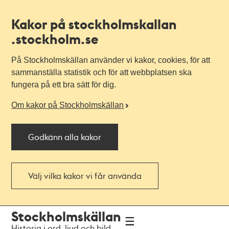
Kakor på stockholmskallan
.stockholm.se
På Stockholmskällan använder vi kakor, cookies, för att
sammanställa statistik och för att webbplatsen ska
fungera på ett bra sätt för dig.
Om kakor på Stockholmskällan
Godkänn alla kakor
Välj vilka kakor vi får använda
Till
Till
Stockholmskällan
navigationen
huvudinnehållet
Historia i ord, ljud och bild