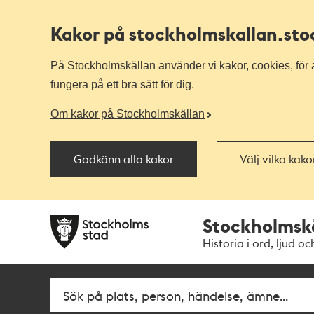
Kakor på stockholmskallan
.st
På Stockholmskällan använder vi kakor, cookies, för a
fungera på ett bra sätt för dig.
Om kakor på Stockholmskällan
Godkänn alla kakor
Välj vilka kak
Till
Till
Stockholmsk
navigationen
huvudinnehållet
Historia i ord, ljud oc
Sök
Fritextsök