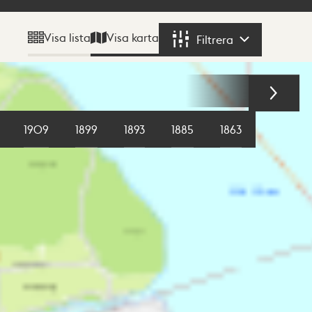
Visa karta
Visa lista
Filtrera
Filtrera
1909
1899
1893
1885
1863
1855