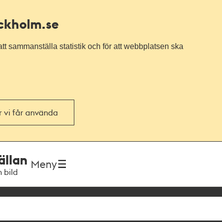
ockholm.se
tt sammanställa statistik och för att webbplatsen ska
or vi får använda
ällan
Meny
h bild