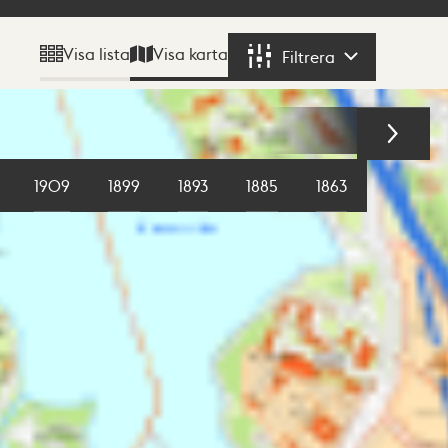
Visa karta
Visa lista
Filtrera
Filtrera
1909
1899
1893
1885
1863
1855