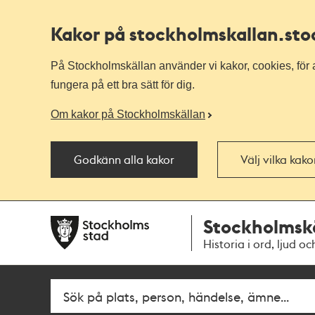
Kakor på stockholmskallan
.st
På Stockholmskällan använder vi kakor, cookies, för a
fungera på ett bra sätt för dig.
Om kakor på Stockholmskällan
Godkänn alla kakor
Välj vilka kak
Till
Till
Stockholmsk
navigationen
huvudinnehållet
Historia i ord, ljud oc
Sök
Fritextsök