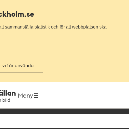
ockholm.se
tt sammanställa statistik och för att webbplatsen ska
or vi får använda
ällan
Meny
h bild