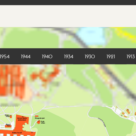
1954
1944
1940
1934
1930
1921
1913