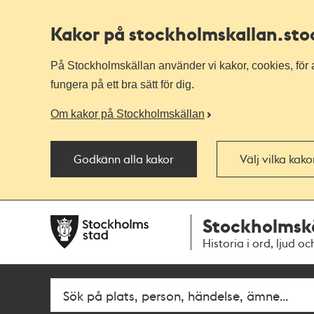
Kakor på stockholmskallan
.st
På Stockholmskällan använder vi kakor, cookies, för a
fungera på ett bra sätt för dig.
Om kakor på Stockholmskällan
Godkänn alla kakor
Välj vilka kak
Till
Till
Stockholmsk
navigationen
huvudinnehållet
Historia i ord, ljud oc
Sök
Fritextsök