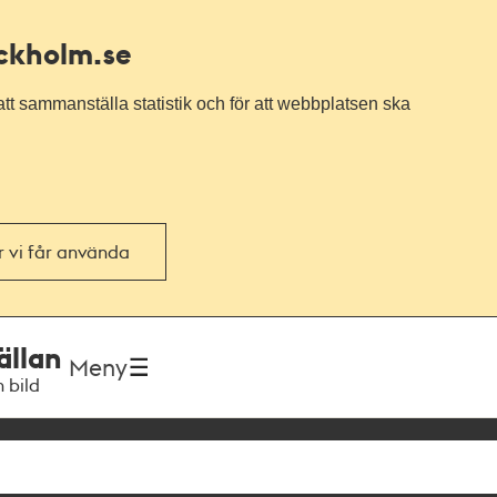
ockholm.se
tt sammanställa statistik och för att webbplatsen ska
or vi får använda
ällan
Meny
h bild