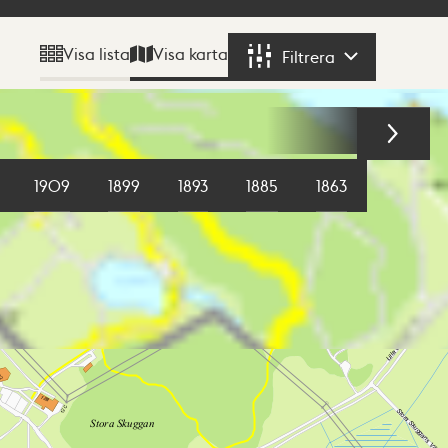
Visa karta
Visa lista
Filtrera
Filtrera
1909
1899
1893
1885
1863
1855