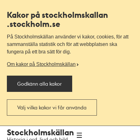
Kakor på stockholmskallan
.stockholm.se
På Stockholmskällan använder vi kakor, cookies, för att
sammanställa statistik och för att webbplatsen ska
fungera på ett bra sätt för dig.
Om kakor på Stockholmskällan
Godkänn alla kakor
Välj vilka kakor vi får använda
Till
Till
Stockholmskällan
navigationen
huvudinnehållet
Historia i ord, ljud och bild