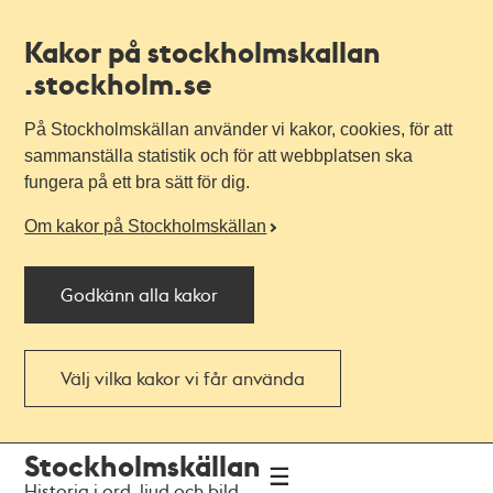
Kakor på stockholmskallan
.stockholm.se
På Stockholmskällan använder vi kakor, cookies, för att
sammanställa statistik och för att webbplatsen ska
fungera på ett bra sätt för dig.
Om kakor på Stockholmskällan
Godkänn alla kakor
Välj vilka kakor vi får använda
Till
Till
Stockholmskällan
navigationen
huvudinnehållet
Historia i ord, ljud och bild