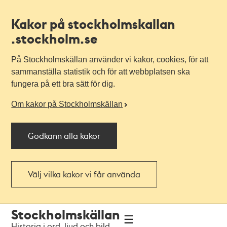
Kakor på stockholmskallan
.stockholm.se
På Stockholmskällan använder vi kakor, cookies, för att
sammanställa statistik och för att webbplatsen ska
fungera på ett bra sätt för dig.
Om kakor på Stockholmskällan
Godkänn alla kakor
Välj vilka kakor vi får använda
Till
Till
Stockholmskällan
navigationen
huvudinnehållet
Historia i ord, ljud och bild