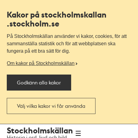
Kakor på stockholmskallan
.stockholm.se
På Stockholmskällan använder vi kakor, cookies, för att
sammanställa statistik och för att webbplatsen ska
fungera på ett bra sätt för dig.
Om kakor på Stockholmskällan
Godkänn alla kakor
Välj vilka kakor vi får använda
Till
Till
Stockholmskällan
navigationen
huvudinnehållet
Historia i ord, ljud och bild