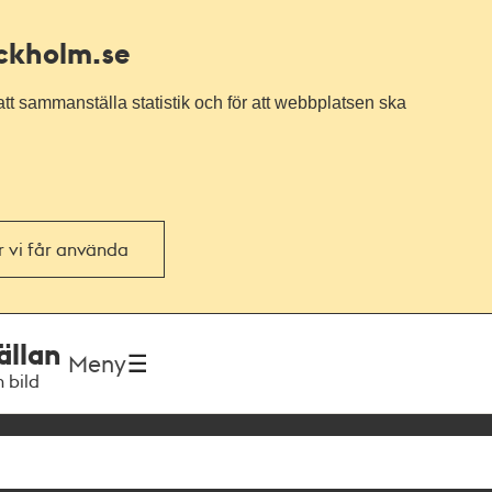
ockholm.se
tt sammanställa statistik och för att webbplatsen ska
or vi får använda
ällan
Meny
h bild