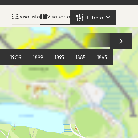
Visa karta
Visa lista
Filtrera
Filtrera
1909
1899
1893
1885
1863
1855