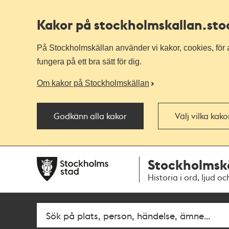
Kakor på stockholmskallan
.st
På Stockholmskällan använder vi kakor, cookies, för a
fungera på ett bra sätt för dig.
Om kakor på Stockholmskällan
Godkänn alla kakor
Välj vilka kak
Till
Till
Stockholmsk
navigationen
huvudinnehållet
Historia i ord, ljud oc
Sök
Fritextsök