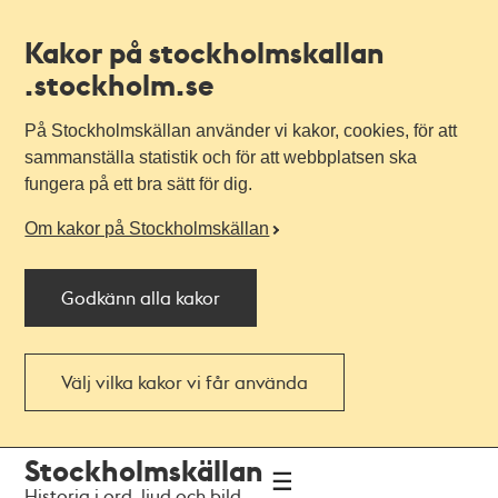
Kakor på stockholmskallan
.stockholm.se
På Stockholmskällan använder vi kakor, cookies, för att
sammanställa statistik och för att webbplatsen ska
fungera på ett bra sätt för dig.
Om kakor på Stockholmskällan
Godkänn alla kakor
Välj vilka kakor vi får använda
Till
Till
Stockholmskällan
navigationen
huvudinnehållet
Historia i ord, ljud och bild