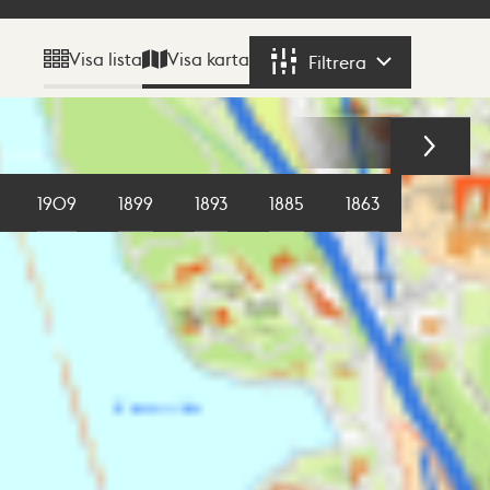
Visa karta
Visa lista
Filtrera
Filtrera
1909
1899
1893
1885
1863
1855