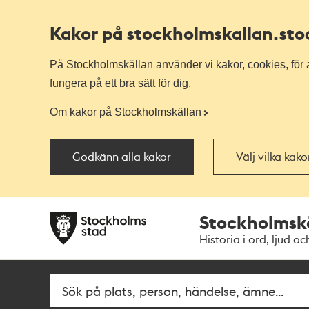
Kakor på stockholmskallan
.st
På Stockholmskällan använder vi kakor, cookies, för a
fungera på ett bra sätt för dig.
Om kakor på Stockholmskällan
Godkänn alla kakor
Välj vilka kak
Till
Till
Stockholmsk
navigationen
huvudinnehållet
Historia i ord, ljud oc
Sök
Fritextsök