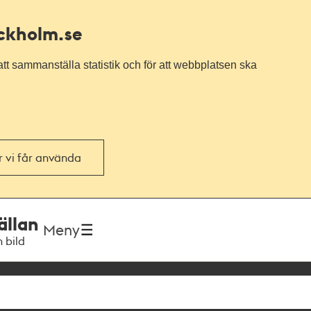
ockholm.se
tt sammanställa statistik och för att webbplatsen ska
or vi får använda
ällan
Meny
h bild