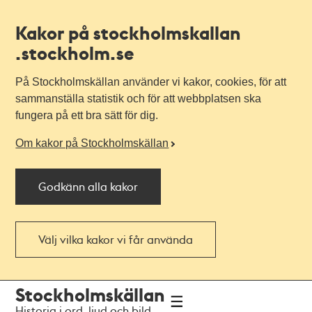
Kakor på stockholmskallan
.stockholm.se
På Stockholmskällan använder vi kakor, cookies, för att
sammanställa statistik och för att webbplatsen ska
fungera på ett bra sätt för dig.
Om kakor på Stockholmskällan
Godkänn alla kakor
Välj vilka kakor vi får använda
Till
Till
Stockholmskällan
navigationen
huvudinnehållet
Historia i ord, ljud och bild