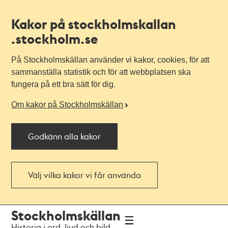
Kakor på stockholmskallan
.stockholm.se
På Stockholmskällan använder vi kakor, cookies, för att
sammanställa statistik och för att webbplatsen ska
fungera på ett bra sätt för dig.
Om kakor på Stockholmskällan
Godkänn alla kakor
Välj vilka kakor vi får använda
Till
Till
Stockholmskällan
navigationen
huvudinnehållet
Historia i ord, ljud och bild