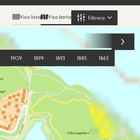
Visa karta
Visa lista
Filtrera
Filtrera
1909
1899
1893
1885
1863
1855