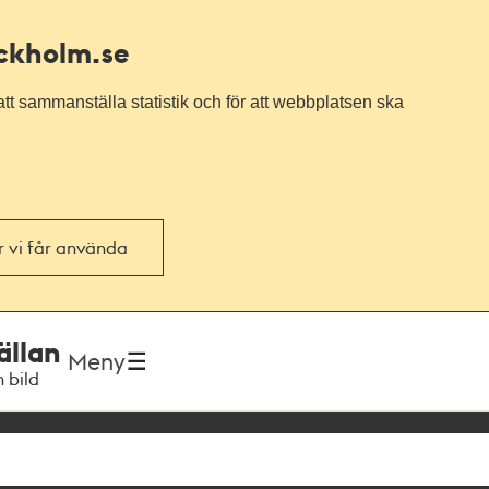
ockholm.se
tt sammanställa statistik och för att webbplatsen ska
or vi får använda
ällan
Meny
h bild