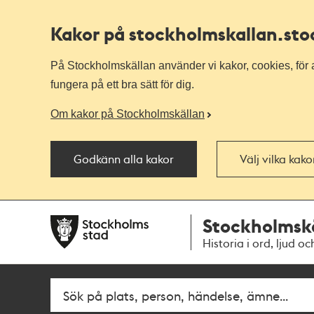
Kakor på stockholmskallan
.st
På Stockholmskällan använder vi kakor, cookies, för a
fungera på ett bra sätt för dig.
Om kakor på Stockholmskällan
Godkänn alla kakor
Välj vilka kak
Till
Till
Stockholmsk
navigationen
huvudinnehållet
Historia i ord, ljud oc
Sök
Fritextsök