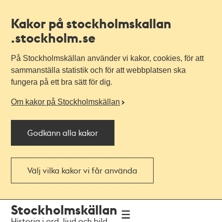
Kakor på stockholmskallan
.stockholm.se
På Stockholmskällan använder vi kakor, cookies, för att
sammanställa statistik och för att webbplatsen ska
fungera på ett bra sätt för dig.
Om kakor på Stockholmskällan
Godkänn alla kakor
Välj vilka kakor vi får använda
Till
Till
Stockholmskällan
navigationen
huvudinnehållet
Historia i ord, ljud och bild